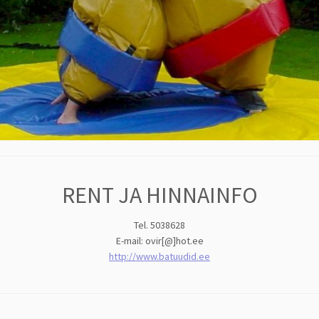
RENT JA HINNAINFO
Tel. 5038628
E-mail: ovir[@]hot.ee
http://www.batuudid.ee