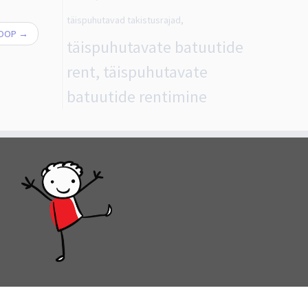
täispuhutavad takistusrajad,
KOOP
→
täispuhutavate batuutide
rent, täispuhutavate
batuutide rentimine