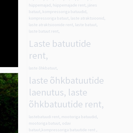
hüppemajad, hüppemajade rent, jänes
batuut, kompressoriga batuudid,
kompressoriga batuut, laste atraktsioonid,
laste atraktsioonide rent, laste batuut,
laste batuut rent,
Laste batuutide
rent,
laste õhkbatuut,
laste õhkbatuutide
laenutus, laste
õhkbatuutide rent,
lastebatuudi rent, mootoriga batuudid,
mootoriga batuut, odav
batuut,kompressoriga batuutide rent ,