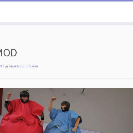
MOD
017
in
Atraktsioonide rent