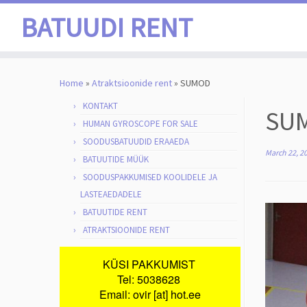
BATUUDI RENT
Skip
to
Home
»
Atraktsioonide rent
»
SUMOD
content
KONTAKT
SU
HUMAN GYROSCOPE FOR SALE
SOODUSBATUUDID ERAAEDA
March 22, 2
BATUUTIDE MÜÜK
SOODUSPAKKUMISED KOOLIDELE JA
LASTEAEDADELE
BATUUTIDE RENT
ATRAKTSIOONIDE RENT
KÜSI PAKKUMIST
Tel: 5038628
Email: ovir [at] hot.ee