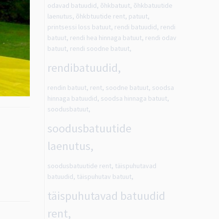
odavad batuudid, õhkbatuut, õhkbatuutide
laenutus, õhkbtuutide rent, patuut,
printsessi loss batuut, rendi batuudid, rendi
batuut, rendi hea hinnaga batuut, rendi odav
batuut, rendi soodne batuut,
rendibatuudid,
rendin batuut, rent, soodne batuut, soodsa
hinnaga batuudid, soodsa hinnaga batuut,
soodusbatuut,
soodusbatuutide
laenutus,
soodusbatuutide rent, täispuhutavad
batuudid, täispuhutav batuut,
täispuhutavad batuudid
rent,