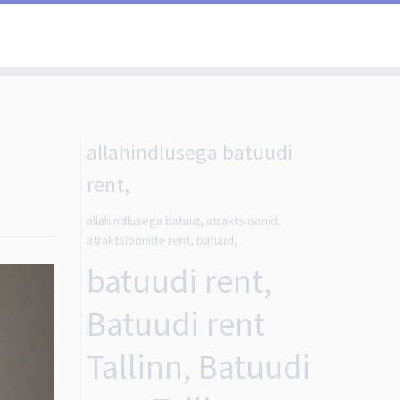
allahindlusega batuudi
rent,
allahindlusega batuut, atraktsioonid,
atraktsioonide rent, batuud,
batuudi rent,
Batuudi rent
Tallinn, Batuudi