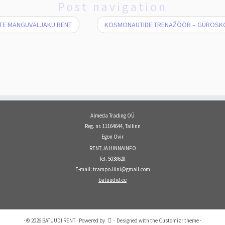
Post navigation
TE MÄNGUVÄLJAKU RENT
KOSMONAUTIDE TRENAŽÖÖR – GÜROS
Almeda Trading OÜ
Reg. nr. 11164644, Tallinn
Egon Ovir
RENT JA HINNAINFO
Tel. 5038628
E-mail: trampo.liini@gmail.com
batuudid.ee
·
© 2026
BATUUDI RENT
·
Powered by
·
Designed with the
Customizr theme
·