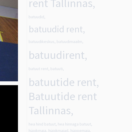
rent Tallinnas,
batuudid,
batuudid rent,
batuudikeskus, batuudimaailm,
batuudirent,
batuut rent, batuuti,
batuutide rent,
Batuutide rent
Tallinnas,
hea hind batuut, hea hinnaga batuut,
hüpikmaja, hüpikmajad, hüppemaja,