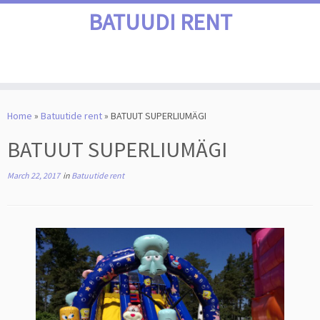
BATUUDI RENT
Skip
to
Home
»
Batuutide rent
»
BATUUT SUPERLIUMÄGI
content
BATUUT SUPERLIUMÄGI
March 22, 2017
in
Batuutide rent