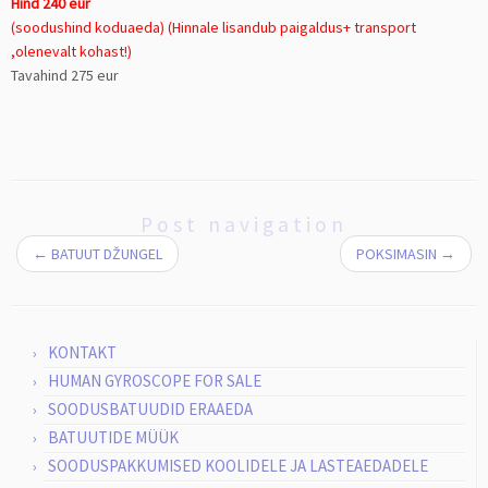
Hind 240 eur
(soodushind koduaeda)
(Hinnale lisandub paigaldus+ transport
,olenevalt kohast!)
Tavahind 275 eur
Post navigation
←
BATUUT DŽUNGEL
POKSIMASIN
→
KONTAKT
HUMAN GYROSCOPE FOR SALE
SOODUSBATUUDID ERAAEDA
BATUUTIDE MÜÜK
SOODUSPAKKUMISED KOOLIDELE JA LASTEAEDADELE