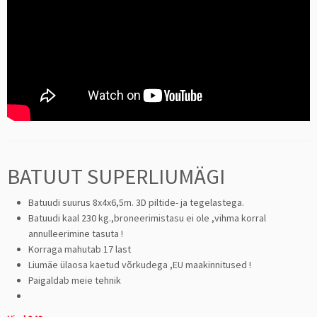
BATUUT SUPERLIUMÄGI
Batuudi suurus 8x4x6,5m. 3D piltide- ja tegelastega.
Batuudi kaal 230 kg.,broneerimistasu ei ole ,vihma korral
annulleerimine tasuta !
Korraga mahutab 17 last
Liumäe ülaosa kaetud võrkudega ,EU maakinnitused !
Paigaldab meie tehnik