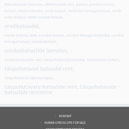
õhkbatuutide laenutus, õhkbtuutide rent, patuut, printsessi loss
batuut, rendi batuudid, rendi batuut, rendi hea hinnaga batuut, rendi
odav batuut, rendi soodne batuut,
rendibatuudid,
rendin batuut, rent, soodne batuut, soodsa hinnaga batuudid, soodsa
hinnaga batuut, soodusbatuut,
soodusbatuutide laenutus,
soodusbatuutide rent, täispuhutavad batuudid, täispuhutav batuut,
täispuhutavad batuudid rent,
täispuhutavad takistusrajad,
täispuhutavate batuutide rent, täispuhutavate
batuutide rentimine
KONTAKT
HUMAN GYROSCOPE FOR SALE