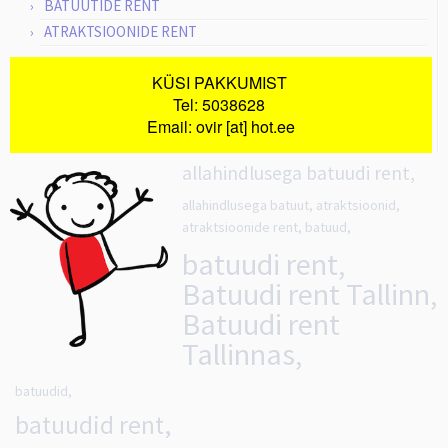
BATUUTIDE RENT
ATRAKTSIOONIDE RENT
KÜSI PAKKUMIST
Tel: 5038628
Email: ovir [at] hot.ee
allahindlusega batuudi rent,
allahindlusega batuut, atraktsioonid,
atraktsioonide rent, batuud,
batuudi rent,
Batuudi rent Tallinn,
Batuudi rent
Tallinnas,
batuudid,
batuudid rent,