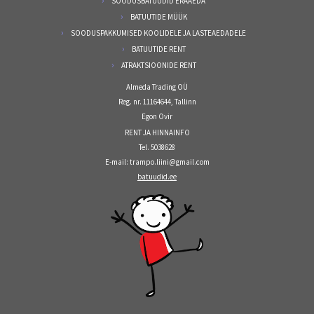
SOODUSBATUUDID ERAAEDA
BATUUTIDE MÜÜK
SOODUSPAKKUMISED KOOLIDELE JA LASTEAEDADELE
BATUUTIDE RENT
ATRAKTSIOONIDE RENT
Almeda Trading OÜ
Reg. nr. 11164644, Tallinn
Egon Ovir
RENT JA HINNAINFO
Tel. 5038628
E-mail: trampo.liini@gmail.com
batuudid.ee