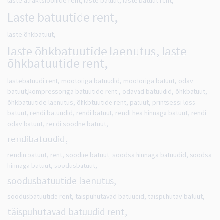
laste atraktsioonide rent, laste batuut, laste batuut rent,
Laste batuutide rent,
laste õhkbatuut,
laste õhkbatuutide laenutus, laste
õhkbatuutide rent,
lastebatuudi rent, mootoriga batuudid, mootoriga batuut, odav
batuut,kompressoriga batuutide rent , odavad batuudid, õhkbatuut,
õhkbatuutide laenutus, õhkbtuutide rent, patuut, printsessi loss
batuut, rendi batuudid, rendi batuut, rendi hea hinnaga batuut, rendi
odav batuut, rendi soodne batuut,
rendibatuudid,
rendin batuut, rent, soodne batuut, soodsa hinnaga batuudid, soodsa
hinnaga batuut, soodusbatuut,
soodusbatuutide laenutus,
soodusbatuutide rent, täispuhutavad batuudid, täispuhutav batuut,
täispuhutavad batuudid rent,