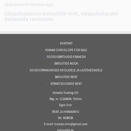
täispuhutavad takistusrajad,
täispuhutavate batuutide rent, täispuhutavate
batuutide rentimine
KONTAKT
HUMAN GYROSCOPE FOR SALE
SOODUSBATUUDID ERAAEDA
BATUUTIDE MÜÜK
SOODUSPAKKUMISED KOOLIDELE JA LASTEAEDADELE
BATUUTIDE RENT
ATRAKTSIOONIDE RENT
Almeda Trading OÜ
Reg. nr. 11164644, Tallinn
Egon Ovir
RENT JA HINNAINFO
Tel. 5038628
E-mail: trampo.liini@gmail.com
batuudid.ee