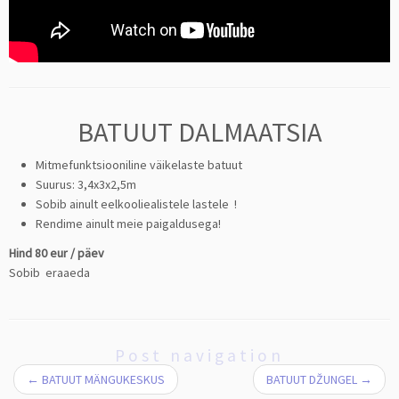
BATUUT DALMAATSIA
Mitmefunktsiooniline väikelaste batuut
Suurus: 3,4x3x2,5m
Sobib ainult eelkooliealistele lastele !
Rendime ainult meie paigaldusega!
Hind 80 eur / päev
Sobib eraaeda
Post navigation
←
BATUUT MÄNGUKESKUS
BATUUT DŽUNGEL
→