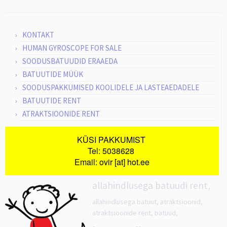
KONTAKT
HUMAN GYROSCOPE FOR SALE
SOODUSBATUUDID ERAAEDA
BATUUTIDE MÜÜK
SOODUSPAKKUMISED KOOLIDELE JA LASTEAEDADELE
BATUUTIDE RENT
ATRAKTSIOONIDE RENT
KÜSI PAKKUMIST
Tel: 5038628
Email: ovir [at] hot.ee
allahindlusega batuudi rent,
allahindlusega batuut, atraktsioonid,
atraktsioonide rent, batuud,