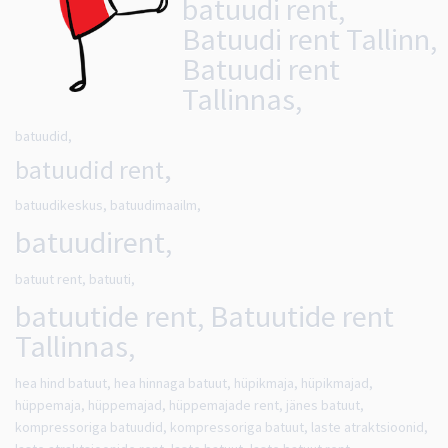
batuudi rent,
Batuudi rent Tallinn,
Batuudi rent
Tallinnas,
batuudid,
batuudid rent,
batuudikeskus, batuudimaailm,
batuudirent,
batuut rent, batuuti,
batuutide rent, Batuutide rent
Tallinnas,
hea hind batuut, hea hinnaga batuut, hüpikmaja, hüpikmajad,
hüppemaja, hüppemajad, hüppemajade rent, jänes batuut,
kompressoriga batuudid, kompressoriga batuut, laste atraktsioonid,